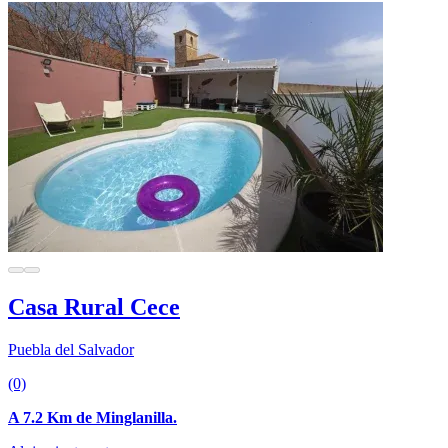
Casa Rural Cece
Puebla del Salvador
(0)
A 7.2 Km de Minglanilla.