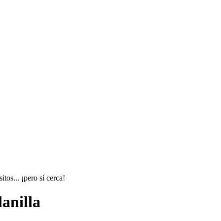
tos... ¡pero sí cerca!
anilla