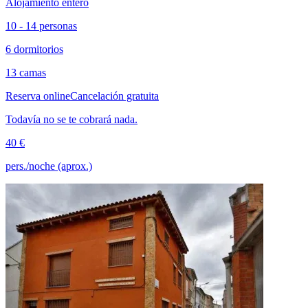
Alojamiento entero
10 - 14 personas
6 dormitorios
13 camas
Reserva online
Cancelación gratuita
Todavía no se te cobrará nada.
40 €
pers./noche (aprox.)