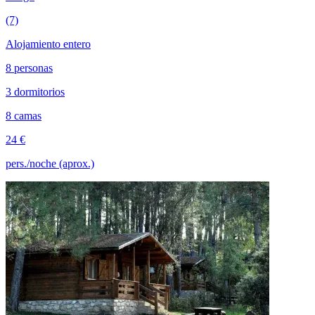
(7)
Alojamiento entero
8 personas
3 dormitorios
8 camas
24 €
pers./noche (aprox.)