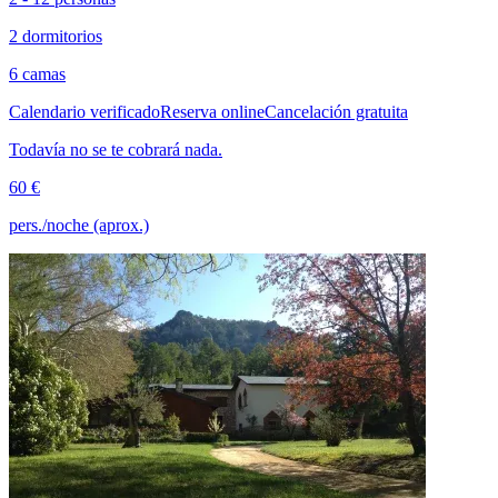
2 dormitorios
6 camas
Calendario verificado
Reserva online
Cancelación gratuita
Todavía no se te cobrará nada.
60 €
pers./noche (aprox.)