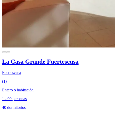
La Casa Grande Fuertescusa
Fuertescusa
(1)
Entero o habitación
1 - 99 personas
40 dormitorios