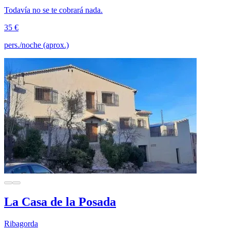
Todavía no se te cobrará nada.
35 €
pers./noche (aprox.)
La Casa de la Posada
Ribagorda