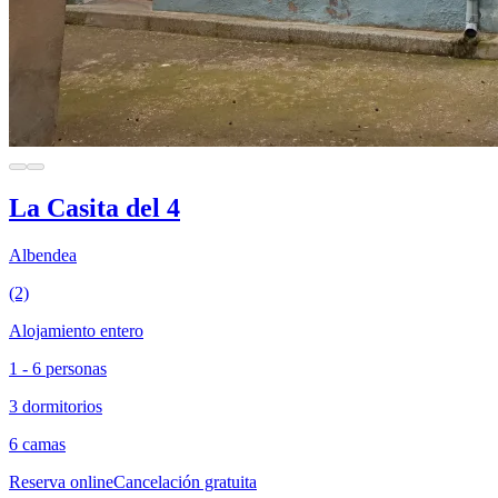
La Casita del 4
Albendea
(2)
Alojamiento entero
1 - 6 personas
3 dormitorios
6 camas
Reserva online
Cancelación gratuita