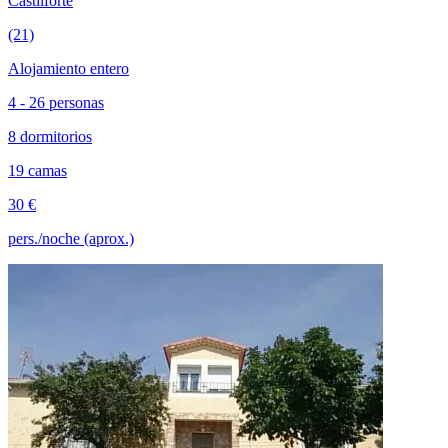
Castilforte
(21)
Alojamiento entero
4 - 26 personas
8 dormitorios
19 camas
30 €
pers./noche (aprox.)