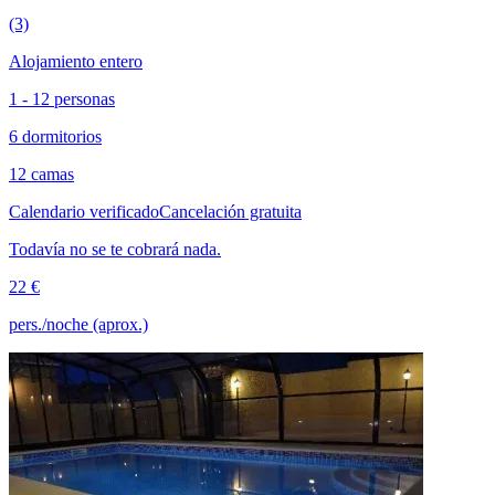
(3)
Alojamiento entero
1 - 12 personas
6 dormitorios
12 camas
Calendario verificado
Cancelación gratuita
Todavía no se te cobrará nada.
22 €
pers./noche (aprox.)