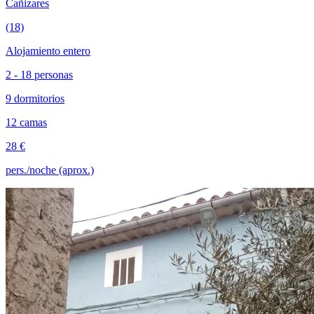
Cañizares
(18)
Alojamiento entero
2 - 18 personas
9 dormitorios
12 camas
28 €
pers./noche (aprox.)