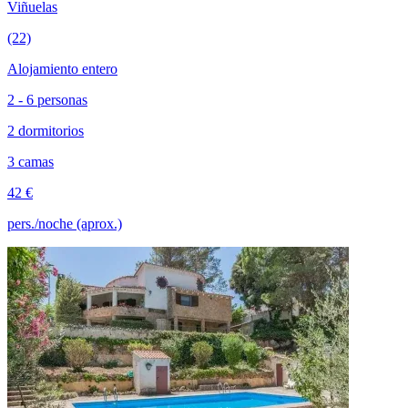
Viñuelas
(22)
Alojamiento entero
2 - 6 personas
2 dormitorios
3 camas
42 €
pers./noche (aprox.)