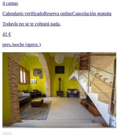
4 camas
Calendario verificado
Reserva online
Cancelación gratuita
Todavía no se te cobrará nada.
41 €
pers./noche (aprox.)