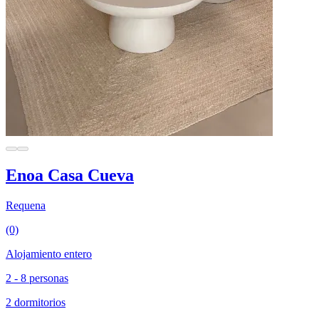
Enoa Casa Cueva
Requena
(0)
Alojamiento entero
2 - 8 personas
2 dormitorios