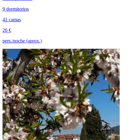
9 dormitorios
41 camas
26 €
pers./noche (aprox.)