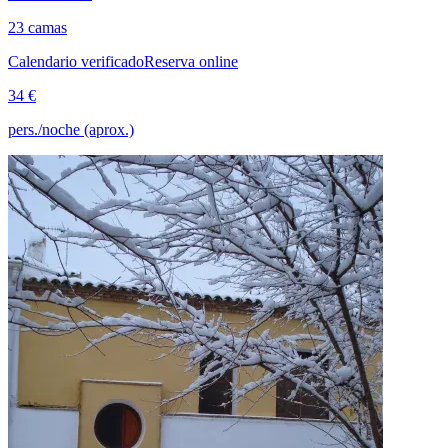
23 camas
Calendario verificado
Reserva online
34 €
pers./noche (aprox.)