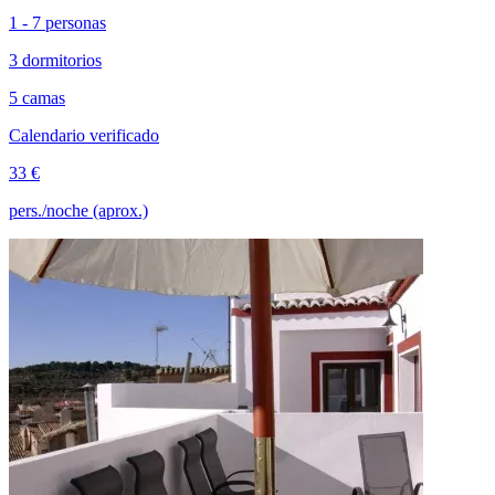
1 - 7 personas
3 dormitorios
5 camas
Calendario verificado
33 €
pers./noche (aprox.)