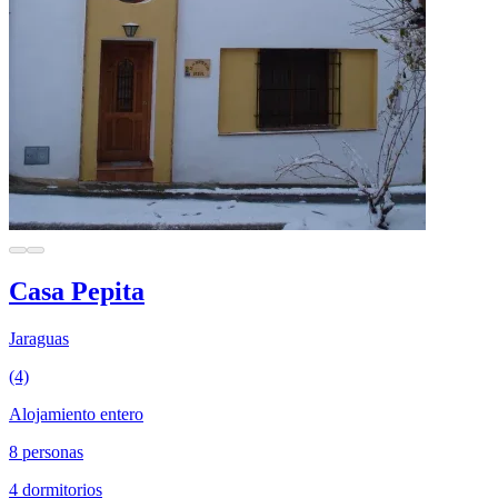
Casa Pepita
Jaraguas
(4)
Alojamiento entero
8 personas
4 dormitorios