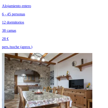
Alojamiento entero
6 - 45 personas
12 dormitorios
38 camas
28 €
pers./noche (aprox.)