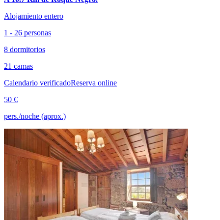
Alojamiento entero
1 - 26 personas
8 dormitorios
21 camas
Calendario verificado
Reserva online
50 €
pers./noche (aprox.)