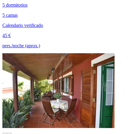
5 dormitorios
5 camas
Calendario verificado
45 €
pers./noche (aprox.)