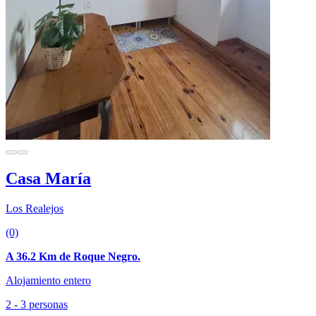
Casa María
Los Realejos
(0)
A 36.2 Km de Roque Negro.
Alojamiento entero
2 - 3 personas