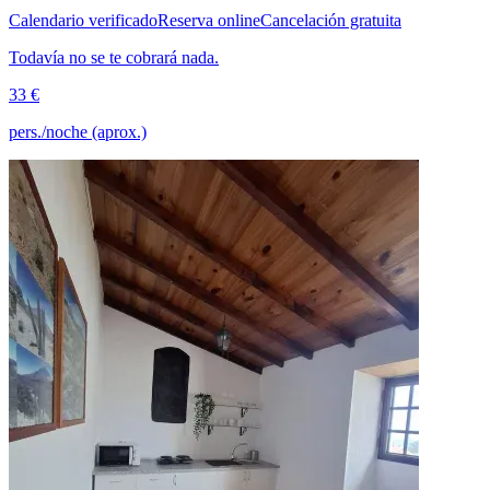
Calendario verificado
Reserva online
Cancelación gratuita
Todavía no se te cobrará nada.
33 €
pers./noche (aprox.)