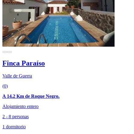
Finca Paraíso
Valle de Guerra
(0)
A 14.2 Km de Roque Negro.
Alojamiento entero
2 - 8 personas
1 dormitorio