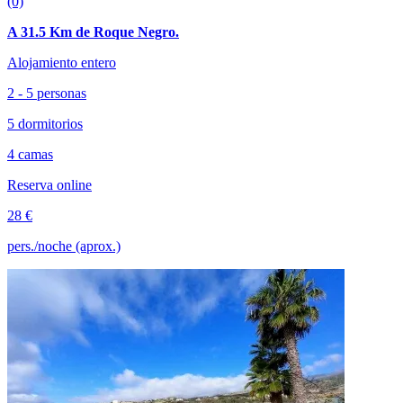
(0)
A 31.5 Km de Roque Negro.
Alojamiento entero
2 - 5 personas
5 dormitorios
4 camas
Reserva online
28 €
pers./noche (aprox.)