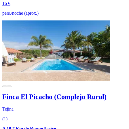
16 €
pers./noche (aprox.)
Finca El Picacho (Complejo Rural)
Tejina
(1)
A 10.7 Km de Roque Negro.