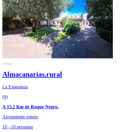
Almacanarias.rural
La Esperanza
(0)
A 15.2 Km de Roque Negro.
Alojamiento entero
10 - 10 personas