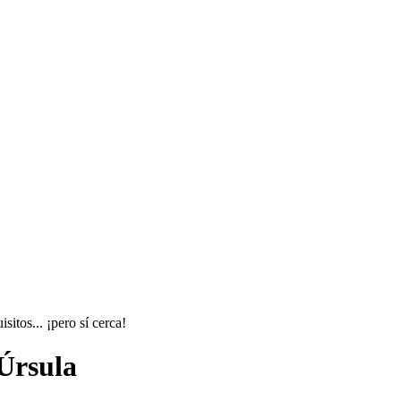
itos... ¡pero sí cerca!
 Úrsula