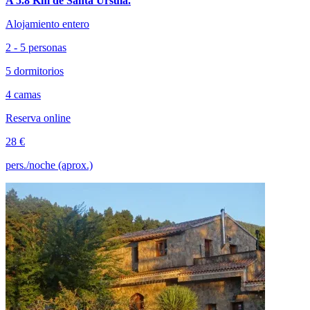
A 5.8 Km de Santa Úrsula.
Alojamiento entero
2 - 5 personas
5 dormitorios
4 camas
Reserva online
28 €
pers./noche (aprox.)