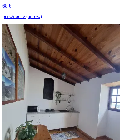
68 €
pers./noche (aprox.)