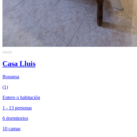
Casa Lluis
Bonansa
(1)
Entero o habitación
1 - 13 personas
6 dormitorios
10 camas