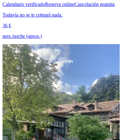
Calendario verificado
Reserva online
Cancelación gratuita
Todavía no se te cobrará nada.
36 €
pers./noche (aprox.)