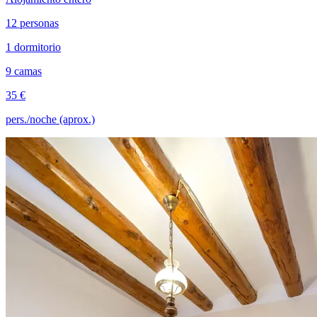
12 personas
1 dormitorio
9 camas
35 €
pers./noche (aprox.)