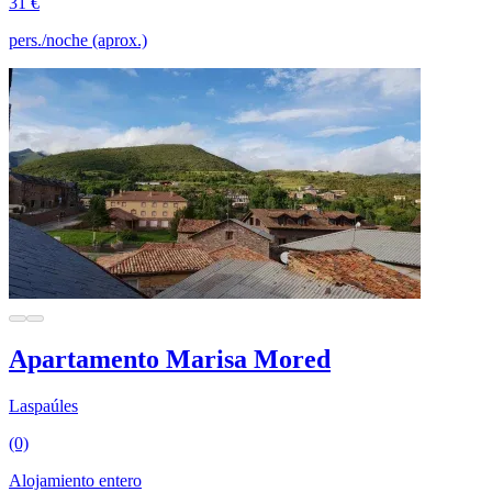
31 €
pers./noche (aprox.)
Apartamento Marisa Mored
Laspaúles
(0)
Alojamiento entero