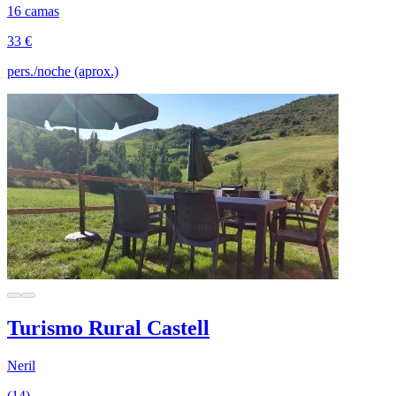
16 camas
33 €
pers./noche (aprox.)
Turismo Rural Castell
Neril
(14)