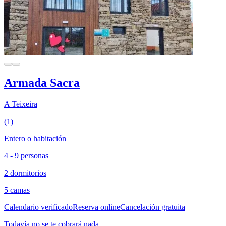
Armada Sacra
A Teixeira
(1)
Entero o habitación
4 - 9 personas
2 dormitorios
5 camas
Calendario verificado
Reserva online
Cancelación gratuita
Todavía no se te cobrará nada.