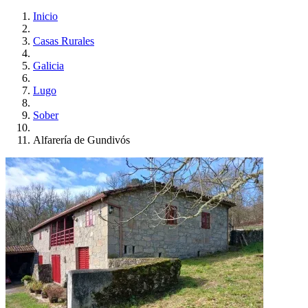
Inicio
Casas Rurales
Galicia
Lugo
Sober
Alfarería de Gundivós