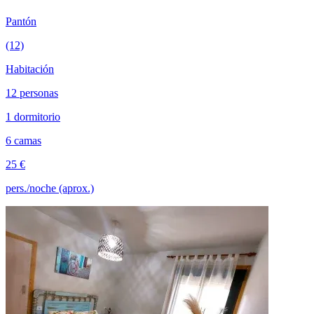
Pantón
(12)
Habitación
12 personas
1 dormitorio
6 camas
25 €
pers./noche (aprox.)