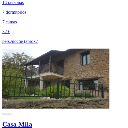
14 personas
7 dormitorios
7 camas
32 €
pers./noche (aprox.)
Casa Mila