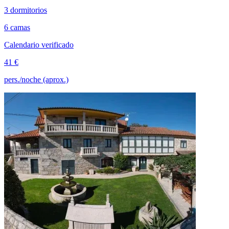
3 dormitorios
6 camas
Calendario verificado
41 €
pers./noche (aprox.)