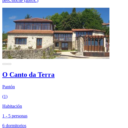
pers./noche (aprox.)
O Canto da Terra
Pantón
(1)
Habitación
1 - 5 personas
6 dormitorios