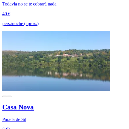
Todavía no se te cobrará nada.
40 €
pers./noche (aprox.)
Casa Nova
Parada de Sil