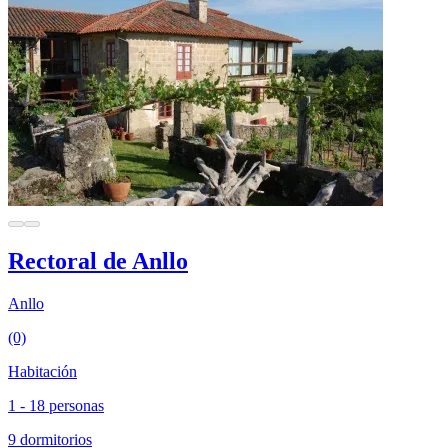
Rectoral de Anllo
Anllo
(0)
Habitación
1 - 18 personas
9 dormitorios