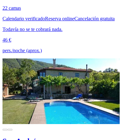
22 camas
Calendario verificado
Reserva online
Cancelación gratuita
Todavía no se te cobrará nada.
46 €
pers./noche (aprox.)