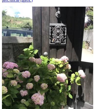
pers./noche (aprox.)