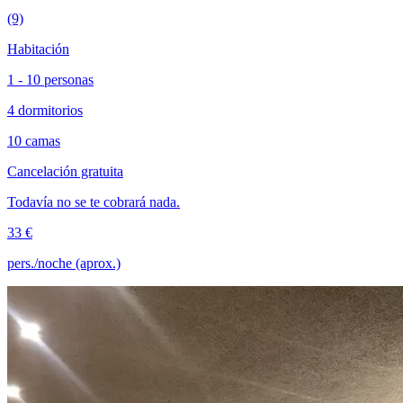
(9)
Habitación
1 - 10 personas
4 dormitorios
10 camas
Cancelación gratuita
Todavía no se te cobrará nada.
33 €
pers./noche (aprox.)