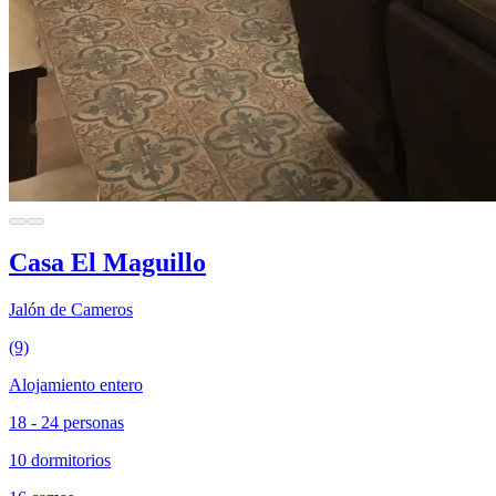
Casa El Maguillo
Jalón de Cameros
(9)
Alojamiento entero
18 - 24 personas
10 dormitorios