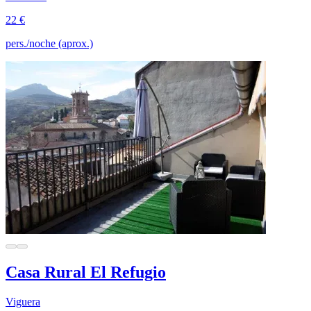
22 €
pers./noche (aprox.)
Casa Rural El Refugio
Viguera