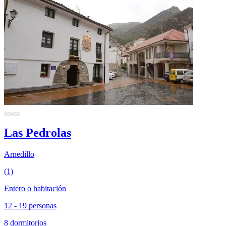
Las Pedrolas
Arnedillo
(1)
Entero o habitación
12 - 19 personas
8 dormitorios