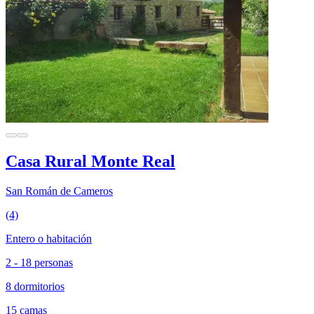
Casa Rural Monte Real
San Román de Cameros
(4)
Entero o habitación
2 - 18 personas
8 dormitorios
15 camas