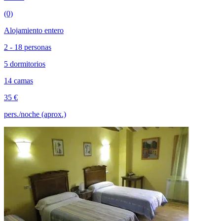
(0)
Alojamiento entero
2 - 18 personas
5 dormitorios
14 camas
35 €
pers./noche (aprox.)