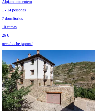
Alojamiento entero
1 - 14 personas
7 dormitorios
10 camas
26 €
pers./noche (aprox.)