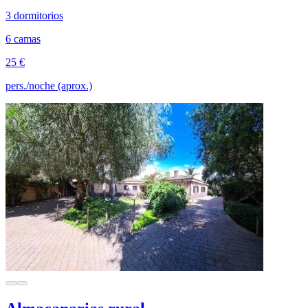
3 dormitorios
6 camas
25 €
pers./noche (aprox.)