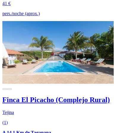
41 €
pers./noche (aprox.)
Finca El Picacho (Complejo Rural)
Tejina
(1)
A 14.1 Km de Taganana.