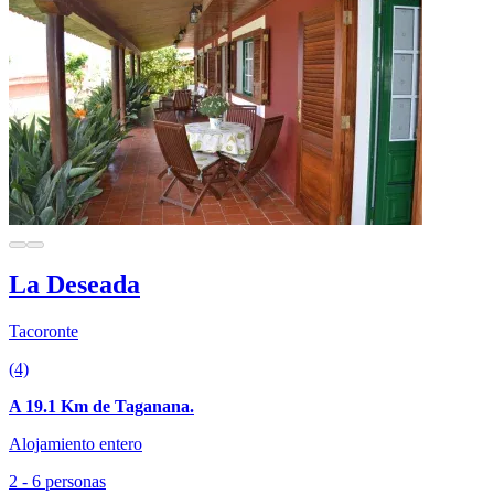
La Deseada
Tacoronte
(4)
A 19.1 Km de Taganana.
Alojamiento entero
2 - 6 personas