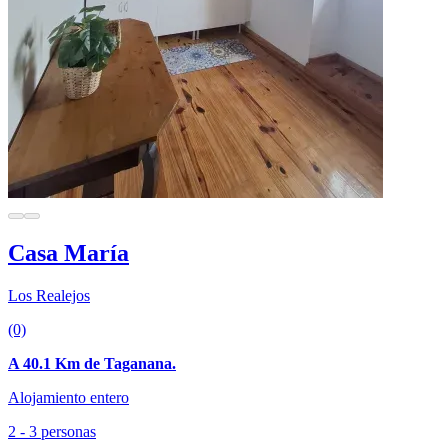
Casa María
Los Realejos
(0)
A 40.1 Km de Taganana.
Alojamiento entero
2 - 3 personas