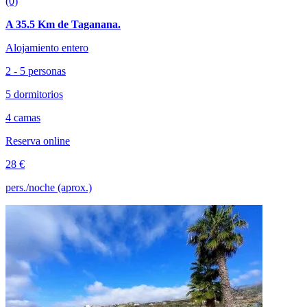
(0)
A 35.5 Km de Taganana.
Alojamiento entero
2 - 5 personas
5 dormitorios
4 camas
Reserva online
28 €
pers./noche (aprox.)