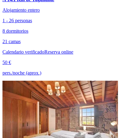
Alojamiento entero
1 - 26 personas
8 dormitorios
21 camas
Calendario verificado
Reserva online
50 €
pers./noche (aprox.)