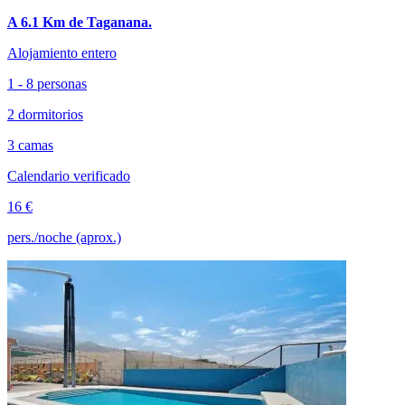
A 6.1 Km de Taganana.
Alojamiento entero
1 - 8 personas
2 dormitorios
3 camas
Calendario verificado
16 €
pers./noche (aprox.)