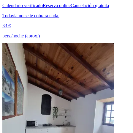
Calendario verificado
Reserva online
Cancelación gratuita
Todavía no se te cobrará nada.
33 €
pers./noche (aprox.)