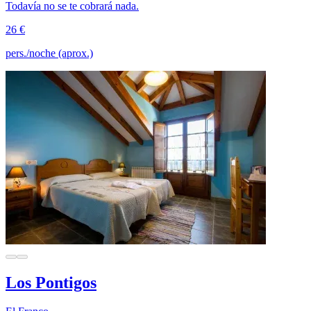
Todavía no se te cobrará nada.
26 €
pers./noche (aprox.)
Los Pontigos