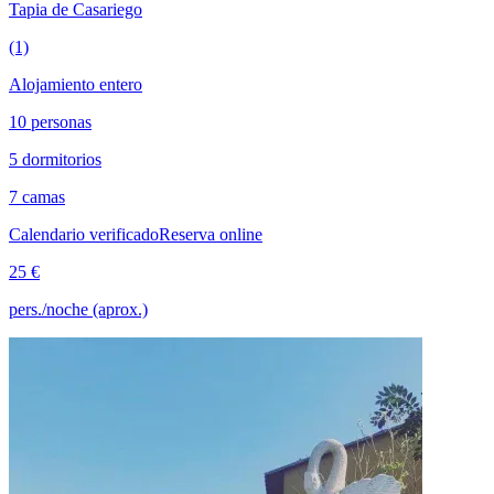
Tapia de Casariego
(1)
Alojamiento entero
10 personas
5 dormitorios
7 camas
Calendario verificado
Reserva online
25 €
pers./noche (aprox.)