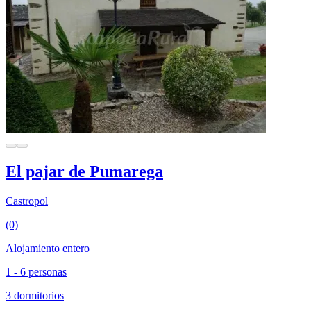
El pajar de Pumarega
Castropol
(0)
Alojamiento entero
1 - 6 personas
3 dormitorios