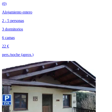
(0)
Alojamiento entero
2 - 5 personas
3 dormitorios
6 camas
22 €
pers./noche (aprox.)