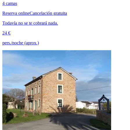
4 camas
Reserva online
Cancelación gratuita
Todavía no se te cobrará nada.
24 €
pers./noche (aprox.)