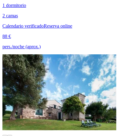
1 dormitorio
2 camas
Calendario verificado
Reserva online
88 €
pers./noche (aprox.)