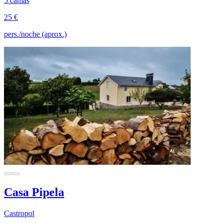
5 camas
25 €
pers./noche (aprox.)
Casa Pipela
Castropol