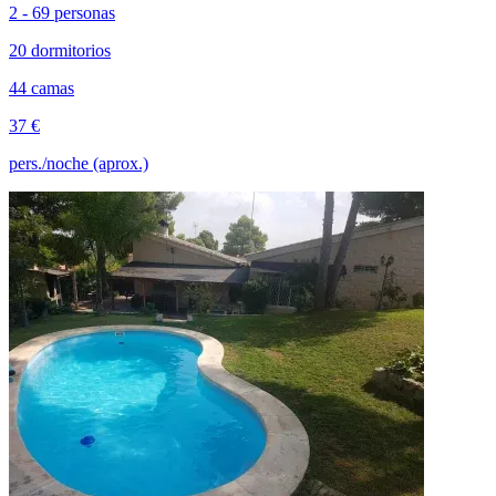
2 - 69 personas
20 dormitorios
44 camas
37 €
pers./noche (aprox.)