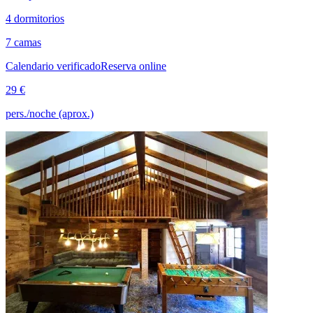
4 dormitorios
7 camas
Calendario verificado
Reserva online
29 €
pers./noche (aprox.)