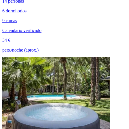
14 personas
6 dormitorios
9 camas
Calendario verificado
34 €
pers./noche (aprox.)