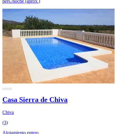
pers./noche (aprox.)
Casa Sierra de Chiva
Chiva
(3)
Alojamiento entero