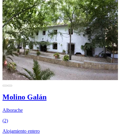
Molino Galán
Alborache
(2)
Alojamiento entero