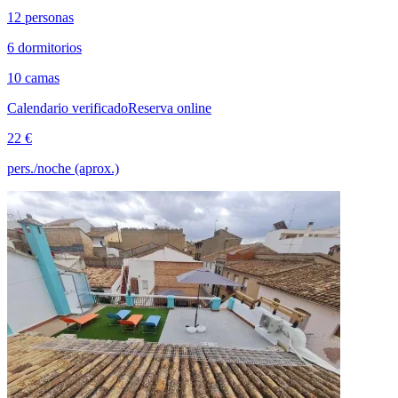
12 personas
6 dormitorios
10 camas
Calendario verificado
Reserva online
22 €
pers./noche (aprox.)