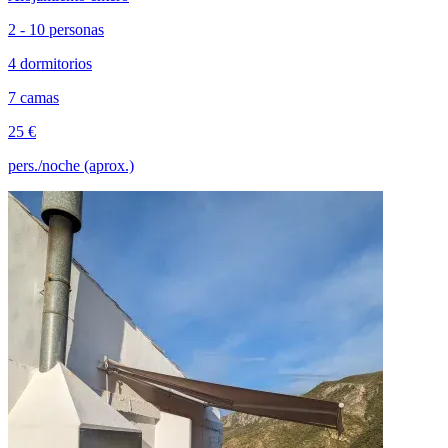
2 - 10 personas
4 dormitorios
7 camas
25 €
pers./noche (aprox.)