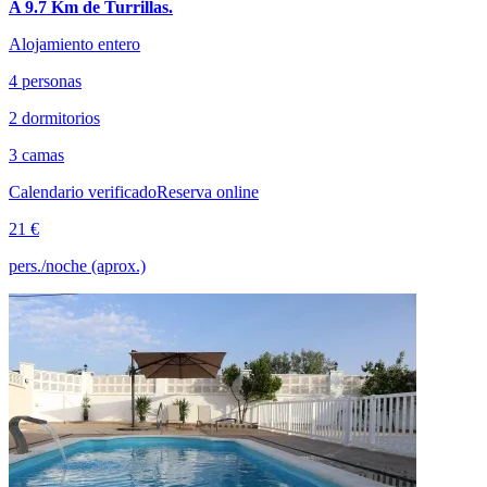
A 9.7 Km de Turrillas.
Alojamiento entero
4 personas
2 dormitorios
3 camas
Calendario verificado
Reserva online
21 €
pers./noche (aprox.)