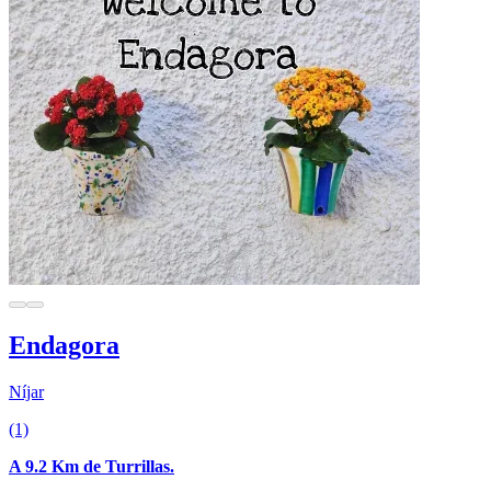
Endagora
Níjar
(1)
A 9.2 Km de Turrillas.