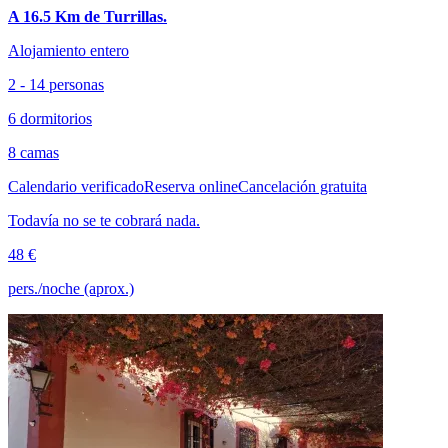
A 16.5 Km de Turrillas.
Alojamiento entero
2 - 14 personas
6 dormitorios
8 camas
Calendario verificado
Reserva online
Cancelación gratuita
Todavía no se te cobrará nada.
48 €
pers./noche (aprox.)