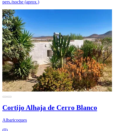
pers./noche (aprox.)
Cortijo Alhaja de Cerro Blanco
Albaricoques
(0)