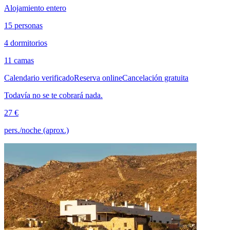
Alojamiento entero
15 personas
4 dormitorios
11 camas
Calendario verificado
Reserva online
Cancelación gratuita
Todavía no se te cobrará nada.
27 €
pers./noche (aprox.)