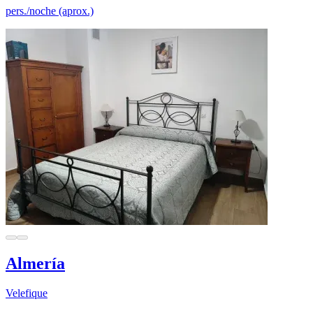
pers./noche (aprox.)
Almería
Velefique