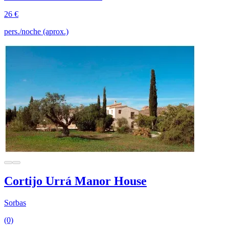
26 €
pers./noche (aprox.)
Cortijo Urrá Manor House
Sorbas
(0)