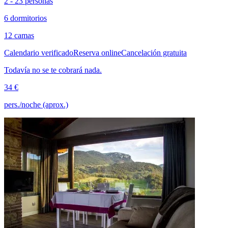
2 - 23 personas
6 dormitorios
12 camas
Calendario verificado
Reserva online
Cancelación gratuita
Todavía no se te cobrará nada.
34 €
pers./noche (aprox.)