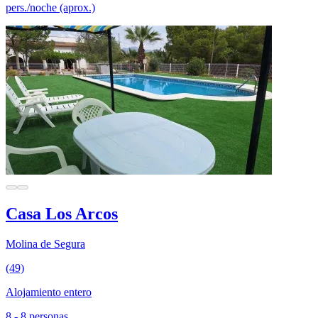
pers./noche (aprox.)
Casa Los Arcos
Molina de Segura
(49)
Alojamiento entero
8 - 8 personas