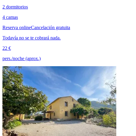
2 dormitorios
4 camas
Reserva online
Cancelación gratuita
Todavía no se te cobrará nada.
22 €
pers./noche (aprox.)