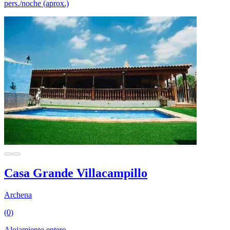
pers./noche (aprox.)
Casa Grande Villacampillo
Archena
(0)
Alojamiento entero