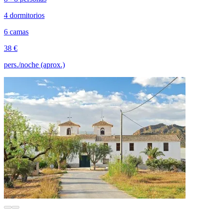
4 dormitorios
6 camas
38 €
pers./noche (aprox.)