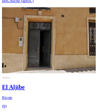
pers./noche (aprox.)
El Aljibe
Ricote
(0)