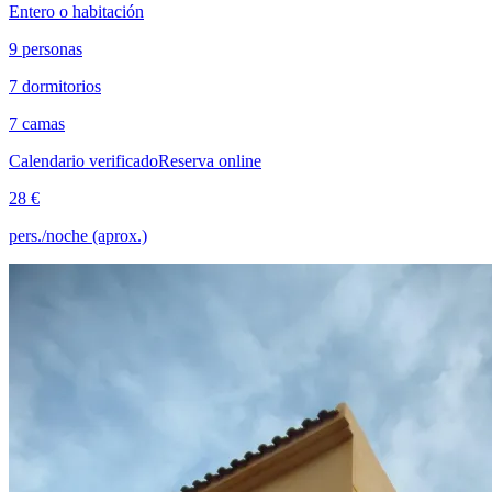
Entero o habitación
9 personas
7 dormitorios
7 camas
Calendario verificado
Reserva online
28 €
pers./noche (aprox.)