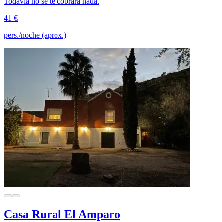
Todavía no se te cobrará nada.
41 €
pers./noche (aprox.)
Casa Rural El Amparo