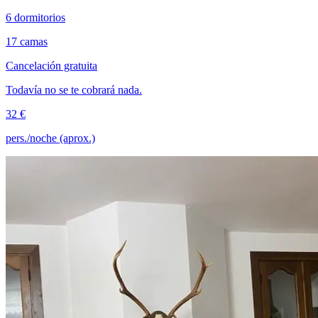
6 dormitorios
17 camas
Cancelación gratuita
Todavía no se te cobrará nada.
32 €
pers./noche (aprox.)