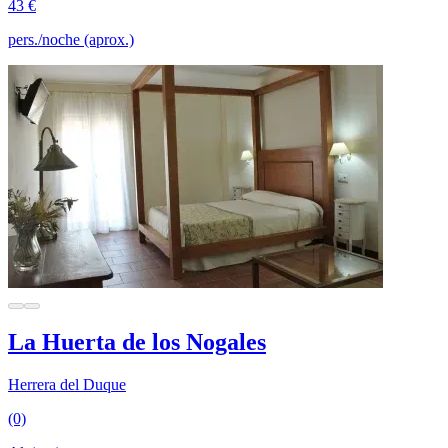
43 €
pers./noche (aprox.)
La Huerta de los Nogales
Herrera del Duque
(0)