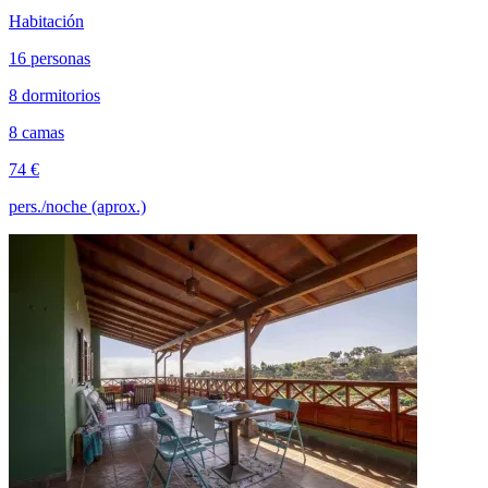
Habitación
16 personas
8 dormitorios
8 camas
74 €
pers./noche (aprox.)