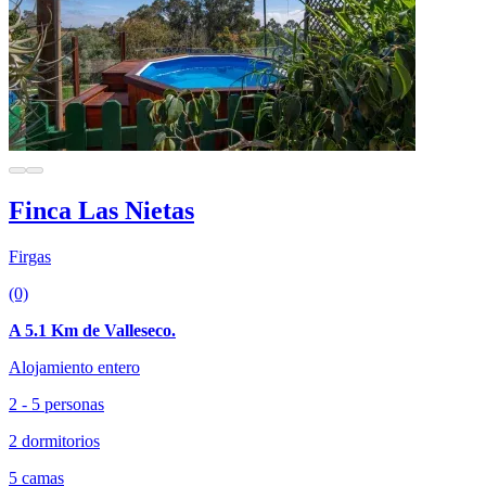
Finca Las Nietas
Firgas
(0)
A 5.1 Km de Valleseco.
Alojamiento entero
2 - 5 personas
2 dormitorios
5 camas