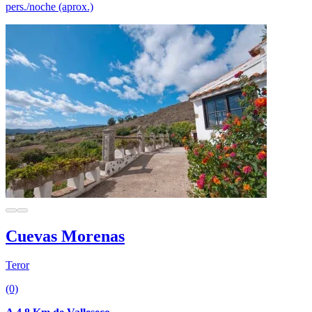
pers./noche (aprox.)
Cuevas Morenas
Teror
(0)