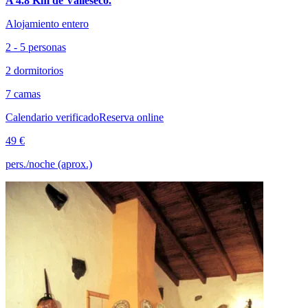
A 4.8 Km de Valleseco.
Alojamiento entero
2 - 5 personas
2 dormitorios
7 camas
Calendario verificado
Reserva online
49 €
pers./noche (aprox.)