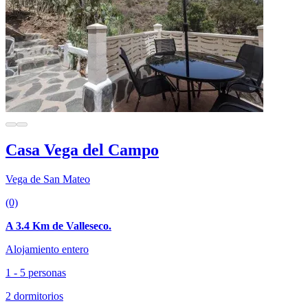
Casa Vega del Campo
Vega de San Mateo
(0)
A 3.4 Km de Valleseco.
Alojamiento entero
1 - 5 personas
2 dormitorios