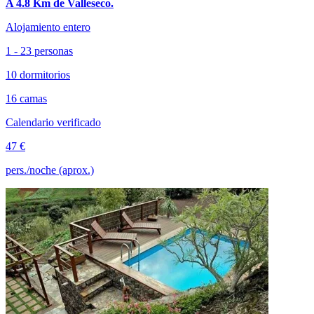
A 4.8 Km de Valleseco.
Alojamiento entero
1 - 23 personas
10 dormitorios
16 camas
Calendario verificado
47 €
pers./noche (aprox.)