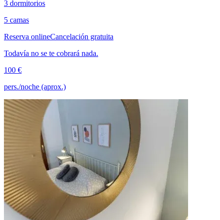
3 dormitorios
5 camas
Reserva online
Cancelación gratuita
Todavía no se te cobrará nada.
100 €
pers./noche (aprox.)