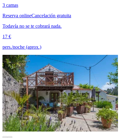
3 camas
Reserva online
Cancelación gratuita
Todavía no se te cobrará nada.
17 €
pers./noche (aprox.)