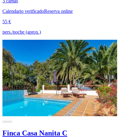
3 camas
Calendario verificado
Reserva online
55 €
pers./noche (aprox.)
Finca Casa Nanita C