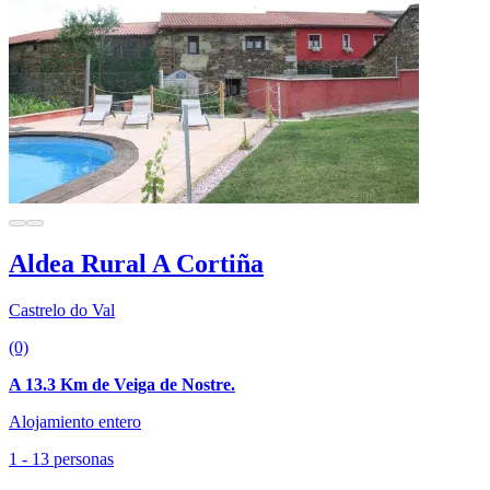
Aldea Rural A Cortiña
Castrelo do Val
(0)
A 13.3 Km de Veiga de Nostre.
Alojamiento entero
1 - 13 personas