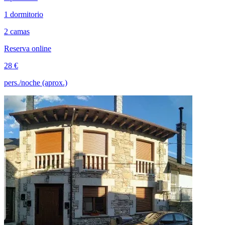
1 dormitorio
2 camas
Reserva online
28 €
pers./noche (aprox.)