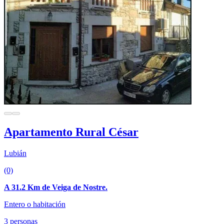
Apartamento Rural César
Lubián
(0)
A 31.2 Km de Veiga de Nostre.
Entero o habitación
3 personas