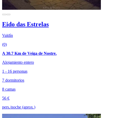
Eido das Estrelas
Valdín
(0)
A 30.7 Km de Veiga de Nostre.
Alojamiento entero
1 - 16 personas
7 dormitorios
8 camas
56 €
pers./noche (aprox.)