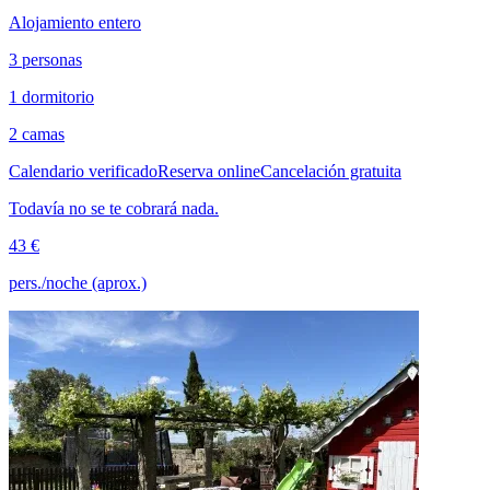
Alojamiento entero
3 personas
1 dormitorio
2 camas
Calendario verificado
Reserva online
Cancelación gratuita
Todavía no se te cobrará nada.
43 €
pers./noche (aprox.)