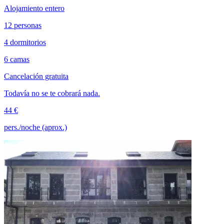
Alojamiento entero
12 personas
4 dormitorios
6 camas
Cancelación gratuita
Todavía no se te cobrará nada.
44 €
pers./noche (aprox.)