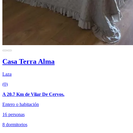
Casa Terra Alma
Laza
(0)
A 20.7 Km de Vilar De Cervos.
Entero o habitación
16 personas
8 dormitorios