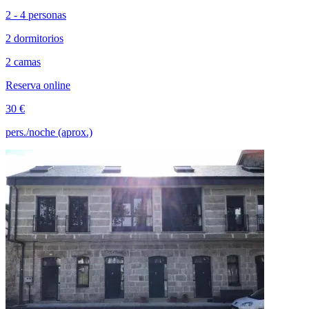
2 - 4 personas
2 dormitorios
2 camas
Reserva online
30 €
pers./noche (aprox.)