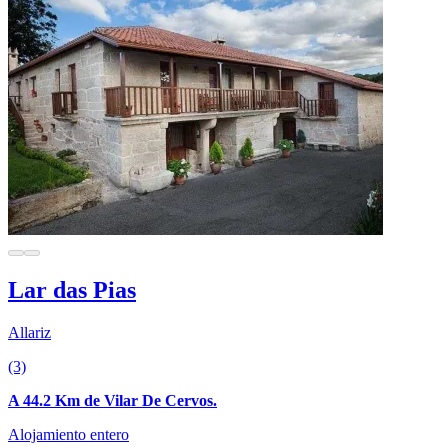
Lar das Pias
Allariz
(3)
A 44.2 Km de Vilar De Cervos.
Alojamiento entero