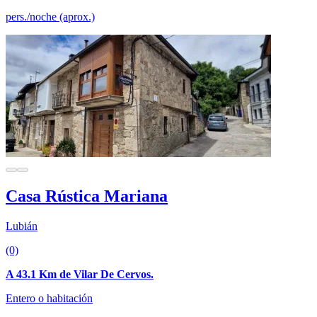
pers./noche (aprox.)
Casa Rústica Mariana
Lubián
(0)
A 43.1 Km de Vilar De Cervos.
Entero o habitación