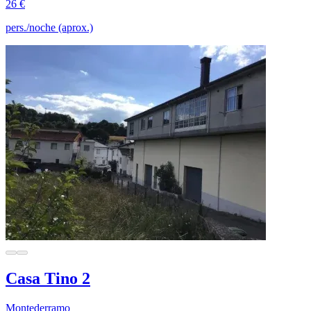
26 €
pers./noche (aprox.)
Casa Tino 2
Montederramo