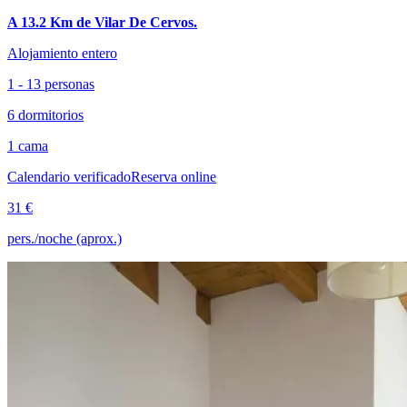
A 13.2 Km de Vilar De Cervos.
Alojamiento entero
1 - 13 personas
6 dormitorios
1 cama
Calendario verificado
Reserva online
31 €
pers./noche (aprox.)