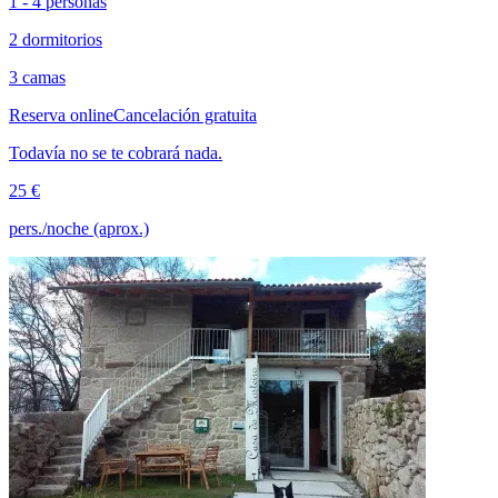
1 - 4 personas
2 dormitorios
3 camas
Reserva online
Cancelación gratuita
Todavía no se te cobrará nada.
25 €
pers./noche (aprox.)