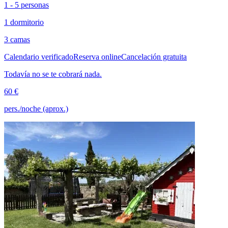
1 - 5 personas
1 dormitorio
3 camas
Calendario verificado
Reserva online
Cancelación gratuita
Todavía no se te cobrará nada.
60 €
pers./noche (aprox.)