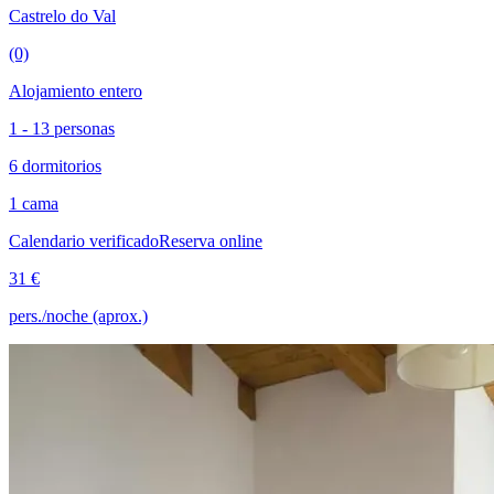
Castrelo do Val
(0)
Alojamiento entero
1 - 13 personas
6 dormitorios
1 cama
Calendario verificado
Reserva online
31 €
pers./noche (aprox.)