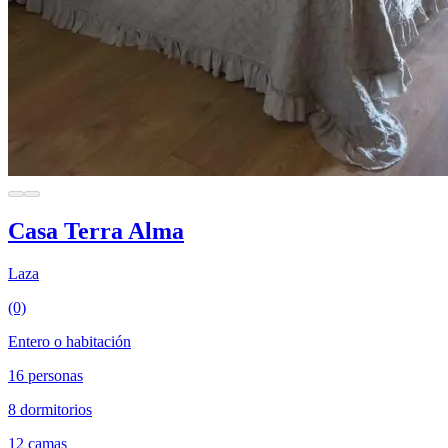
Casa Terra Alma
Laza
(0)
Entero o habitación
16 personas
8 dormitorios
12 camas