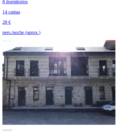
8 dormitorios
14 camas
28 €
pers./noche (aprox.)