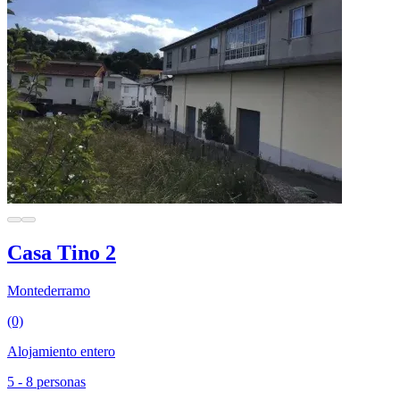
Casa Tino 2
Montederramo
(0)
Alojamiento entero
5 - 8 personas