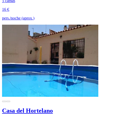
5 camas
16 €
pers./noche (aprox.)
Casa del Hortelano