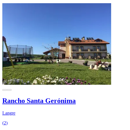
Rancho Santa Gerónima
Langre
(2)