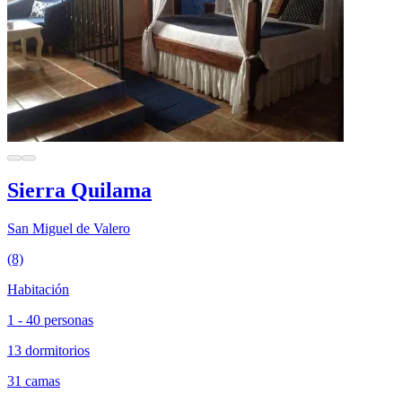
Sierra Quilama
San Miguel de Valero
(8)
Habitación
1 - 40 personas
13 dormitorios
31 camas