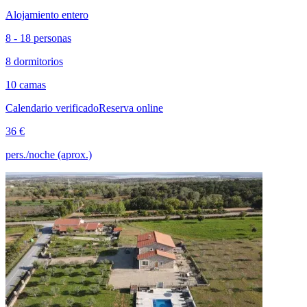
Alojamiento entero
8 - 18 personas
8 dormitorios
10 camas
Calendario verificado
Reserva online
36 €
pers./noche (aprox.)