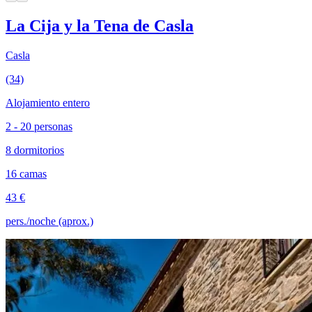
La Cija y la Tena de Casla
Casla
(34)
Alojamiento entero
2 - 20 personas
8 dormitorios
16 camas
43 €
pers./noche (aprox.)