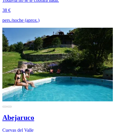
Todavía no se te cobrará nada.
38 €
pers./noche (aprox.)
Abejaruco
Cuevas del Valle