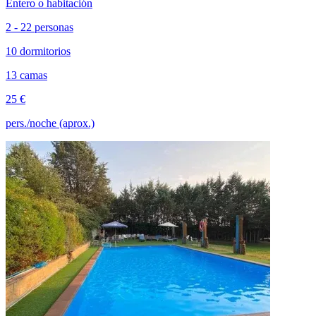
Entero o habitación
2 - 22 personas
10 dormitorios
13 camas
25 €
pers./noche (aprox.)