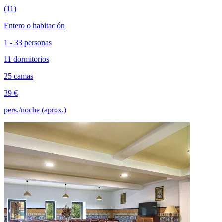
(11)
Entero o habitación
1 - 33 personas
11 dormitorios
25 camas
39 €
pers./noche (aprox.)