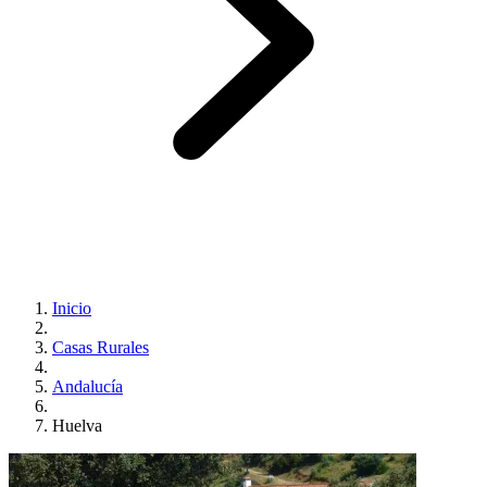
Inicio
Casas Rurales
Andalucía
Huelva