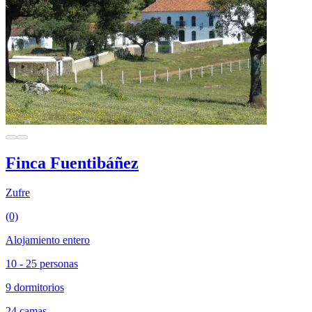
Finca Fuentibáñez
Zufre
(0)
Alojamiento entero
10 - 25 personas
9 dormitorios
24 camas