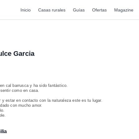
Inicio
Casas rurales
Guías
Ofertas
Magazine
lce Garcia
 cal barrusca y ha sido fantástico.
 sentir como en casa.
y estar en contacto con la naturaleza este es tu lugar.
idado con mucho amor.
ño.
ble.
lia