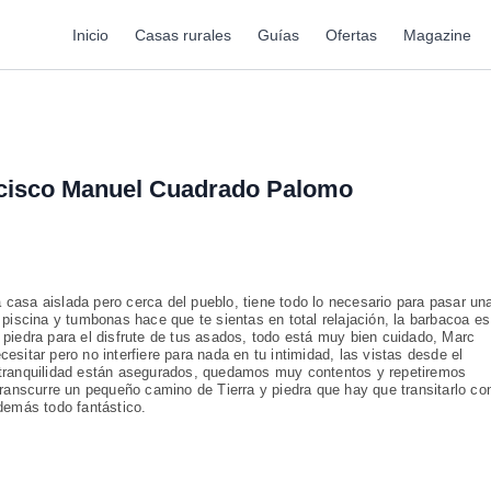
Inicio
Casas rurales
Guías
Ofertas
Magazine
cisco Manuel Cuadrado Palomo
casa aislada pero cerca del pueblo, tiene todo lo necesario para pasar un
 piscina y tumbonas hace que te sientas en total relajación, la barbacoa es
 piedra para el disfrute de tus asados, todo está muy bien cuidado, Marc
sitar pero no interfiere para nada en tu intimidad, las vistas desde el
 tranquilidad están asegurados, quedamos muy contentos y repetiremos
transcurre un pequeño camino de Tierra y piedra que hay que transitarlo co
demás todo fantástico.