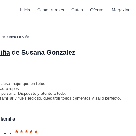
Inicio
Casas rurales
Guías
Ofertas
Magazine
 de aldea La Viña
Viña
de Susana Gonzalez
ncluso mejor que en fotos.
ás piropos.
 persona. Dispuesto y atento a todo.
amiliar y fue Precioso, quedaron todos contentos y salió perfecto.
familia