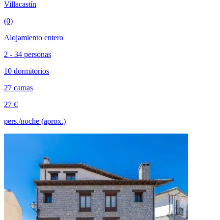
Villacastín
(0)
Alojamiento entero
2 - 34 personas
10 dormitorios
27 camas
27 €
pers./noche (aprox.)