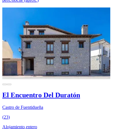
pers./noche (aprox.)
El Encuentro Del Duratón
Castro de Fuentidueña
(23)
Alojamiento entero