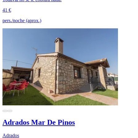
41 €
pers./noche (aprox.)
Adrados Mar De Pinos
Adrados