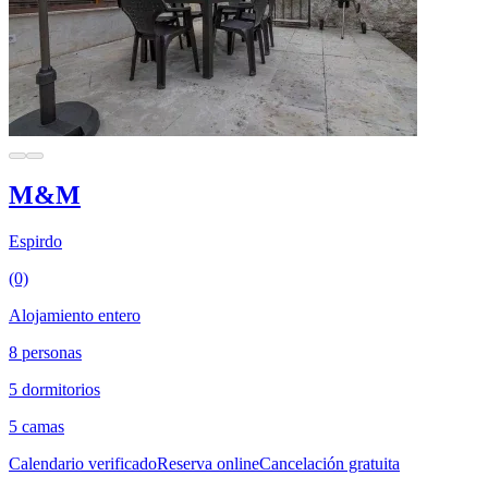
M&M
Espirdo
(0)
Alojamiento entero
8 personas
5 dormitorios
5 camas
Calendario verificado
Reserva online
Cancelación gratuita