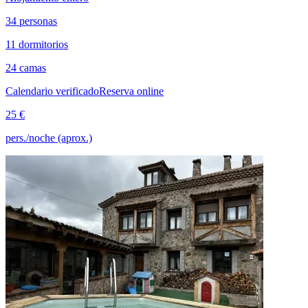
34 personas
11 dormitorios
24 camas
Calendario verificado
Reserva online
25 €
pers./noche (aprox.)