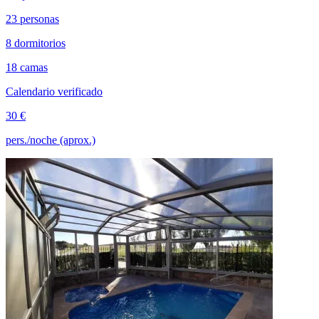
23 personas
8 dormitorios
18 camas
Calendario verificado
30 €
pers./noche (aprox.)