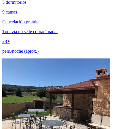
5 dormitorios
9 camas
Cancelación gratuita
Todavía no se te cobrará nada.
28 €
pers./noche (aprox.)