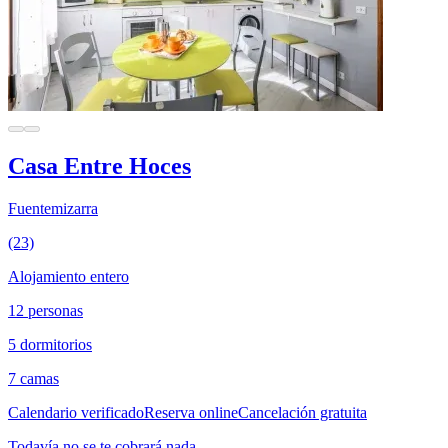
Casa Entre Hoces
Fuentemizarra
(23)
Alojamiento entero
12 personas
5 dormitorios
7 camas
Calendario verificado
Reserva online
Cancelación gratuita
Todavía no se te cobrará nada.