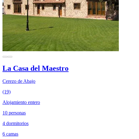
La Casa del Maestro
Cerezo de Abajo
(19)
Alojamiento entero
10 personas
4 dormitorios
6 camas