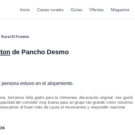
Inicio
Casas rurales
Guías
Ofertas
Magazine
 Rural El Fronton
nton
de Pancho Desmo
a persona estuvo en el alojamiento.
a, teníamos leña gratis para la chimenea, decoración original, nos gustó
 capacidad del comedor muy buena para un grupo tan grande como nosotros.
stacamos el buen trato de Laura al reservarnos y responder nuestras
os