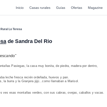
Inicio
Casas rurales
Guías
Ofertas
Magazine
 Rural Lo Teresa
esa
de Sandra Del Rio
 descando
"
Montañas Pasiegas, la casa muy bonita, de piedra, madera por dentro,
aba leche fresca recién ordeñada, huevos y pan.
 la burra y la Granjera jijiji...como llamaban a Marisol.
es ves esas montañas verdes, con sus cabras, ovejas, caballos y vacas.