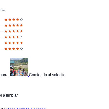
lia
burra
Comiendo al solecito
 a limpiar