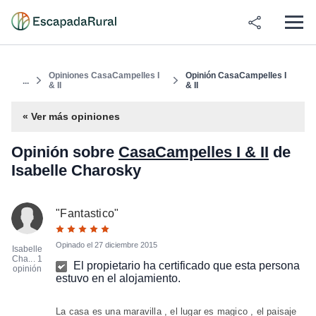
Opiniones CasaCampelles I
Opinión CasaCampelles I
...
& II
& II
« Ver más opiniones
Opinión sobre
CasaCampelles I & II
de
Isabelle Charosky
"
Fantastico
"
Opinado el
27 diciembre 2015
Isabelle
Cha...
1
El propietario ha certificado que esta persona
opinión
estuvo en el alojamiento.
La casa es una maravilla , el lugar es magico , el paisaje