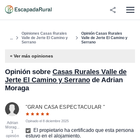
Opiniones Casas Rurales
Opinión Casas Rurales
Valle de Jerte El Camino y
Valle de Jerte El Camino y
...
Serrano
Serrano
« Ver más opiniones
Opinión sobre
Casas Rurales Valle de
Jerte El Camino y Serrano
de Adrian
Moraga
"
GRAN CASA ESPECTACULAR
"
Opinado el
8 diciembre 2025
Adrian
Morag...
El propietario ha certificado que esta persona
1
estuvo en el alojamiento.
opinión