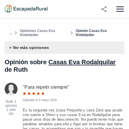
Opiniones Casas Eva
Opinión Casas Eva
...
Rodalquilar
Rodalquilar
« Ver más opiniones
Opinión sobre
Casas Eva Rodalquilar
de Ruth
"
Para repetir siempre
"
Opinado el
3 mayo 2018
Ruth
1
opinión
1 voto
Es la segunda vez (casa Pequeña y casa Zen) que acudo
útil
con suerte a Shirin y sus casas Eva en Rodalquilar para
pasar unos días de desconexión. No puedo tener más que
palabras amables para ella y Agur por lo bonitas que tiene
las casas, lo acogedoras que son y lo increíble que hacen