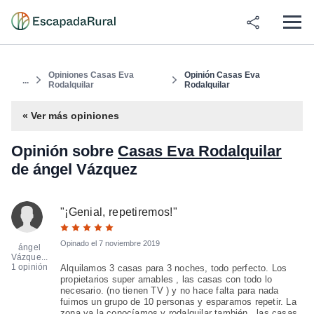
Opiniones Casas Eva
Opinión Casas Eva
...
Rodalquilar
Rodalquilar
« Ver más opiniones
Opinión sobre
Casas Eva Rodalquilar
de ángel Vázquez
"
¡Genial, repetiremos!
"
Opinado el
7 noviembre 2019
ángel
Vázque...
1 opinión
Alquilamos 3 casas para 3 noches, todo perfecto. Los
propietarios super amables , las casas con todo lo
necesario. (no tienen TV ) y no hace falta para nada
fuimos un grupo de 10 personas y esparamos repetir. La
zona ya la conocíamos y rodalquilar también , las casas