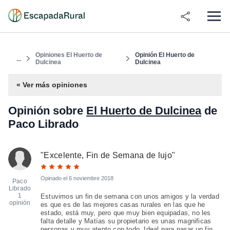
Opiniones El Huerto de
Opinión El Huerto de
...
Dulcinea
Dulcinea
« Ver más opiniones
Opinión sobre
El Huerto de Dulcinea
de
Paco Librado
"
Excelente, Fin de Semana de lujo
"
Opinado el
6 noviembre 2018
Paco
Librado
1
Estuvimos un fin de semana con unos amigos y la verdad
opinión
es que es de las mejores casas rurales en las que he
estado, está muy, pero que muy bien equipadas, no les
falta detalle y Matías su propietario es unas magnificas
personas y muy atento con todo. Ideal para pasar un fin