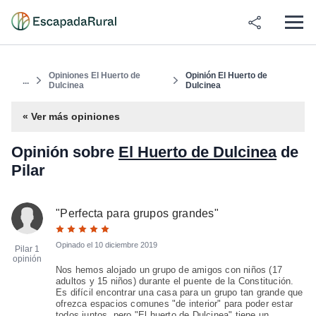
Opiniones El Huerto de
Opinión El Huerto de
...
Dulcinea
Dulcinea
« Ver más opiniones
Opinión sobre
El Huerto de Dulcinea
de
Pilar
"
Perfecta para grupos grandes
"
Opinado el
10 diciembre 2019
Pilar
1
opinión
Nos hemos alojado un grupo de amigos con niños (17
adultos y 15 niños) durante el puente de la Constitución.
Es difícil encontrar una casa para un grupo tan grande que
ofrezca espacios comunes "de interior" para poder estar
todos juntos, pero "El huerto de Dulcinea" tiene un