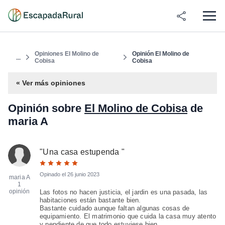
Opiniones El Molino de
Opinión El Molino de
...
Cobisa
Cobisa
« Ver más opiniones
Opinión sobre
El Molino de Cobisa
de
maria A
"
Una casa estupenda
"
Opinado el
26 junio 2023
maria A
1
opinión
Las fotos no hacen justicia, el jardin es una pasada, las
habitaciones están bastante bien.
Bastante cuidado aunque faltan algunas cosas de
equipamiento. El matrimonio que cuida la casa muy atento
y pendiente de que todo estuviese bien