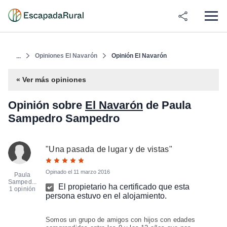
Opiniones El Navarón
Opinión El Navarón
...
« Ver más opiniones
Opinión sobre
El Navarón
de Paula
Sampedro Sampedro
"
Una pasada de lugar y de vistas
"
Opinado el
11 marzo 2016
Paula
Samped...
El propietario ha certificado que esta
1 opinión
persona estuvo en el alojamiento.
Somos un grupo de amigos con hijos con edades