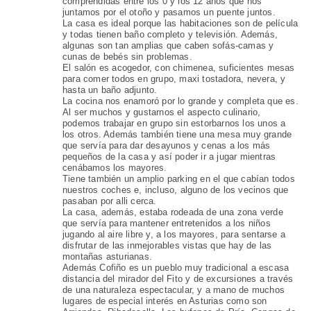
comprendidas entre los 0 y los 12 años que nos
juntamos por el otoño y pasamos un puente juntos.
La casa es ideal porque las habitaciones son de película
y todas tienen baño completo y televisión. Además,
algunas son tan amplias que caben sofás-camas y
cunas de bebés sin problemas.
El salón es acogedor, con chimenea, suficientes mesas
para comer todos en grupo, maxi tostadora, nevera, y
hasta un baño adjunto.
La cocina nos enamoró por lo grande y completa que es.
Al ser muchos y gustarnos el aspecto culinario,
podemos trabajar en grupo sin estorbarnos los unos a
los otros. Además también tiene una mesa muy grande
que servía para dar desayunos y cenas a los más
pequeños de la casa y así poder ir a jugar mientras
cenábamos los mayores.
Tiene también un amplio parking en el que cabían todos
nuestros coches e, incluso, alguno de los vecinos que
pasaban por alli cerca.
La casa, además, estaba rodeada de una zona verde
que servía para mantener entretenidos a los niños
jugando al aire libre y, a los mayores, para sentarse a
disfrutar de las inmejorables vistas que hay de las
montañas asturianas.
Además Cofiño es un pueblo muy tradicional a escasa
distancia del mirador del Fito y de excursiones a través
de una naturaleza espectacular, y a mano de muchos
lugares de especial interés en Asturias como son