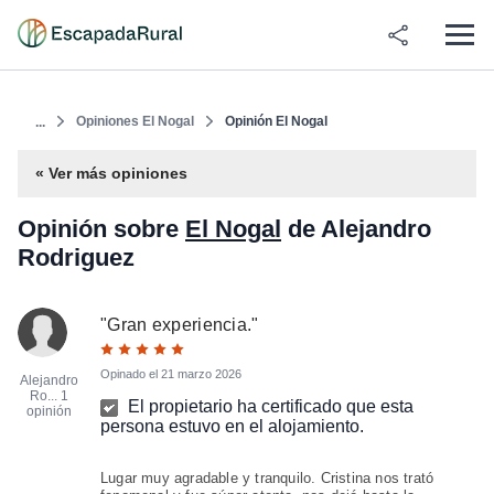
Opiniones El Nogal
Opinión El Nogal
...
« Ver más opiniones
Opinión sobre
El Nogal
de Alejandro
Rodriguez
"
Gran experiencia.
"
Opinado el
21 marzo 2026
Alejandro
Ro...
1
El propietario ha certificado que esta
opinión
persona estuvo en el alojamiento.
Lugar muy agradable y tranquilo. Cristina nos trató