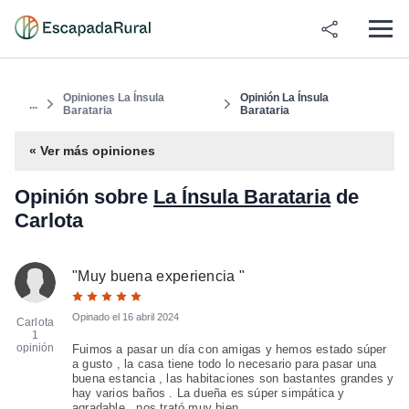
Opiniones La Ínsula
Opinión La Ínsula
...
Barataria
Barataria
« Ver más opiniones
Opinión sobre
La Ínsula Barataria
de
Carlota
"
Muy buena experiencia
"
Opinado el
16 abril 2024
Carlota
1
opinión
Fuimos a pasar un día con amigas y hemos estado súper
a gusto , la casa tiene todo lo necesario para pasar una
buena estancia , las habitaciones son bastantes grandes y
hay varios baños . La dueña es súper simpática y
agradable , nos trató muy bien