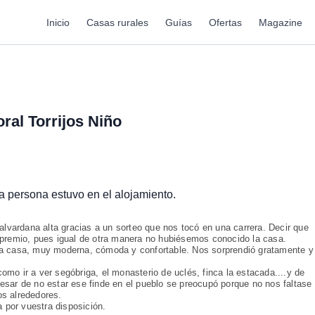
Inicio
Casas rurales
Guías
Ofertas
Magazine
ral Torrijos Niño
ta persona estuvo en el alojamiento.
 alvardana alta gracias a un sorteo que nos tocó en una carrera. Decir que
remio, pues igual de otra manera no hubiésemos conocido la casa.
la casa, muy moderna, cómoda y confortable. Nos sorprendió gratamente y
mo ir a ver segóbriga, el monasterio de uclés, finca la estacada....y de
esar de no estar ese finde en el pueblo se preocupó porque no nos faltase
os alrededores.
por vuestra disposición.