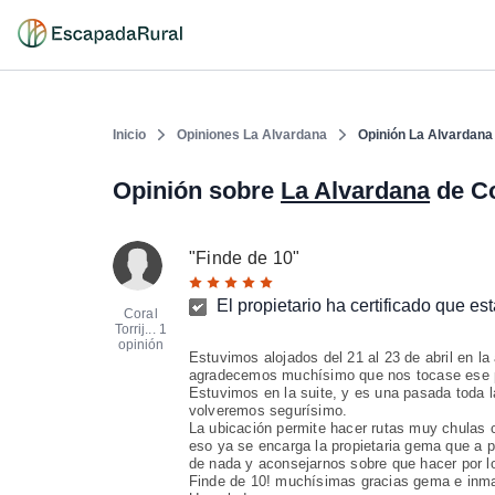
Inicio
Opiniones La Alvardana
Opinión La Alvardana
Opinión sobre
La Alvardana
de Co
"
Finde de 10
"
El propietario ha certificado que es
Coral
Torrij...
1
opinión
Estuvimos alojados del 21 al 23 de abril en la
agradecemos muchísimo que nos tocase ese p
Estuvimos en la suite, y es una pasada toda 
volveremos segurísimo.
La ubicación permite hacer rutas muy chulas co
eso ya se encarga la propietaria gema que a p
de nada y aconsejarnos sobre que hacer por l
Finde de 10! muchísimas gracias gema e inma 