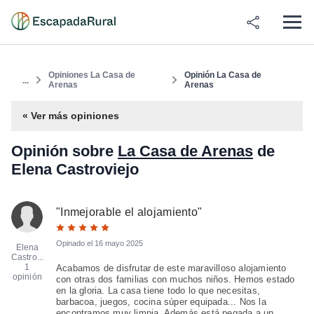
Opiniones La Casa de
Opinión La Casa de
...
Arenas
Arenas
« Ver más opiniones
Opinión sobre
La Casa de Arenas
de
Elena Castroviejo
"
Inmejorable el alojamiento
"
Opinado el
16 mayo 2025
Elena
Castro...
1
Acabamos de disfrutar de este maravilloso alojamiento
opinión
con otras dos familias con muchos niños. Hemos estado
en la gloria. La casa tiene todo lo que necesitas,
barbacoa, juegos, cocina súper equipada... Nos la
encontramos muy limpia. Además está pegada a un