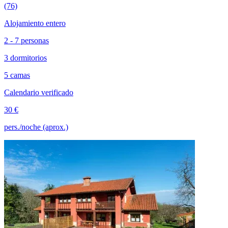
(76)
Alojamiento entero
2 - 7 personas
3 dormitorios
5 camas
Calendario verificado
30 €
pers./noche (aprox.)