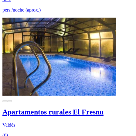
pers./noche (aprox.)
Apartamentos rurales El Fresnu
Valdés
(0)