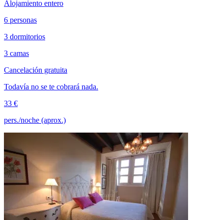
Alojamiento entero
6 personas
3 dormitorios
3 camas
Cancelación gratuita
Todavía no se te cobrará nada.
33 €
pers./noche (aprox.)