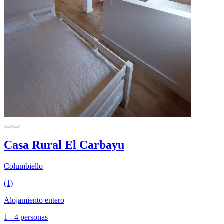
Casa Rural El Carbayu
Columbiello
(1)
Alojamiento entero
1 - 4 personas