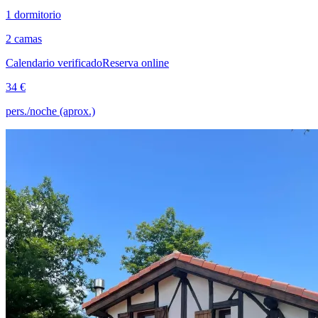
1 dormitorio
2 camas
Calendario verificado
Reserva online
34 €
pers./noche (aprox.)