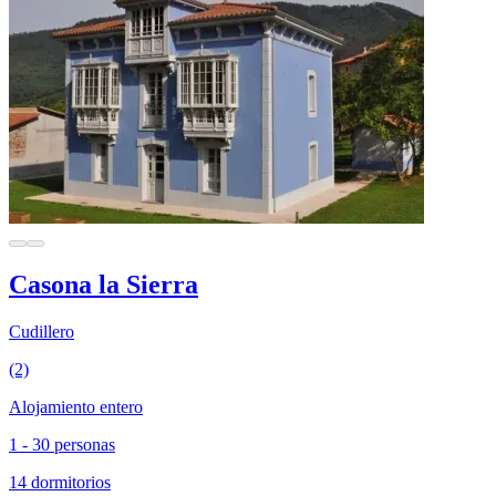
Casona la Sierra
Cudillero
(2)
Alojamiento entero
1 - 30 personas
14 dormitorios