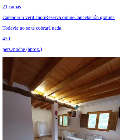
21 camas
Calendario verificado
Reserva online
Cancelación gratuita
Todavía no se te cobrará nada.
43 €
pers./noche (aprox.)