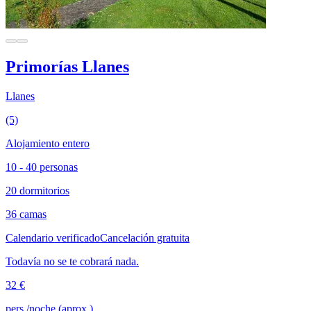
Primorías Llanes
Llanes
(5)
Alojamiento entero
10 - 40 personas
20 dormitorios
36 camas
Calendario verificado
Cancelación gratuita
Todavía no se te cobrará nada.
32 €
pers./noche (aprox.)