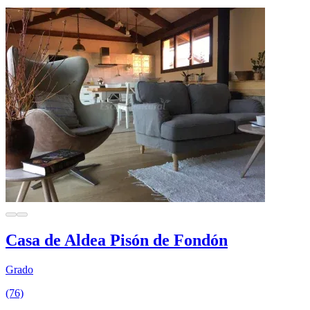
Casa de Aldea Pisón de Fondón
Grado
(76)