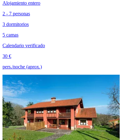
Alojamiento entero
2 - 7 personas
3 dormitorios
5 camas
Calendario verificado
30 €
pers./noche (aprox.)