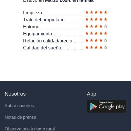
Estuvo en
Marzo 2024, en familia
Limpieza
Trato del propietario
Entorno
Equipamiento
Relación calidad/precio
Calidad del sueño
Nosotros
App
Sobre nosotros
Notas de prensa
Observatorio turismo rural