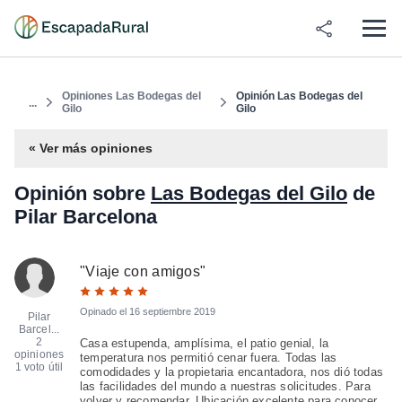
Opiniones Las Bodegas del
Opinión Las Bodegas del
...
Gilo
Gilo
« Ver más opiniones
Opinión sobre
Las Bodegas del Gilo
de
Pilar Barcelona
"
Viaje con amigos
"
Opinado el
16 septiembre 2019
Pilar
Barcel...
2
Casa estupenda, amplísima, el patio genial, la
opiniones
temperatura nos permitió cenar fuera. Todas las
1 voto útil
comodidades y la propietaria encantadora, nos dió todas
las facilidades del mundo a nuestras solicitudes. Para
volver y recomendar. Ubicación excelente para conocer