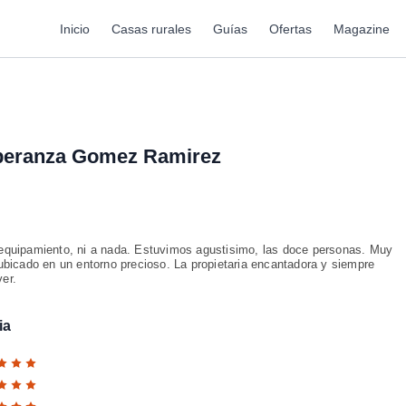
Inicio
Casas rurales
Guías
Ofertas
Magazine
peranza Gomez Ramirez
 equipamiento, ni a nada. Estuvimos agustisimo, las doce personas. Muy
 ubicado en un entorno precioso. La propietaria encantadora y siempre
er.
ia