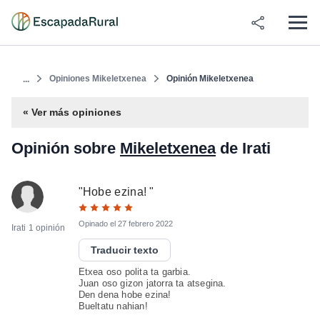
Opiniones Mikeletxenea
Opinión Mikeletxenea
...
« Ver más opiniones
Opinión sobre
Mikeletxenea
de Irati
"
Hobe ezina!
"
Opinado el
27 febrero 2022
Irati
1 opinión
Traducir texto
Etxea oso polita ta garbia.
Juan oso gizon jatorra ta atsegina.
Den dena hobe ezina!
Bueltatu nahian!