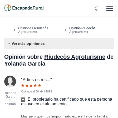
Opiniones Riudecòs
Opinión Riudecòs
...
Agroturisme
Agroturisme
« Ver más opiniones
Opinión sobre
Riudecòs Agroturisme
de
Yolanda Garcia
"
Adios estres...
"
Opinado el
30 abril 2013
Yolanda
Garc...
El propietario ha certificado que esta persona
1
estuvo en el alojamiento.
opinión
Muy pero que muy limpio. Trato excelente de la familia